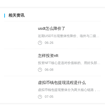
相关资讯
usdt怎么降价了
近期USDT出现整体性降价、场外与二级市场同步折价，现货市场USDT报价阶段性跌破1美元关口，场外人民币交易价格同步走低出现负溢价，核心是加密市场供需反转、宏观汇率变动、监管环境收紧以及稳定币同业分流多重因素叠加带来的短期价格走弱，并非USDT底层锚定储备出现系统性兑付危机，属于行业周期性流动性波动现象。本轮USDT降价最直接诱因是加密大盘集体下行带来的集中套现潮，主流币种比特币、以太坊短线连续回撤，合约市场大面积连环爆仓，大量持仓用户选择抛售币种兑换USDT后变现离场，市场
06-26
怎样投资nft
投资NFT核心是选对价值标的、用好头部平台、严控仓位与安全、重视流动性与长期价值，新手以小额试水、分散配置、远离炒作的方式入场，才能在高波动的NFT市场中稳健获利并规避核心风险。投资NFT的第一步是明确标的筛选逻辑，远离无价值支撑的空气藏品。优质NFT需同时满足团队靠谱、有真实应用场景、社区活跃三大核心条件。优先选择核心成员有区块链开发经验、项目经专业机构审计的团队，避免智能合约漏洞与跑路风险。应用场景上，2026年实用型NFT更具长期价值，如绑定游戏权益、元宇宙土地开发权、
06-08
虚拟币钱包提现流程是什么
虚拟币钱包提现整体分为两大核心链路，一是自托管Web3钱包向交易所/其他钱包链上转账，二是交易所账户内完成代币卖出、法币提现至银行卡，完整操作包含前置核验、链上转账、交易所兑币、法币提卡、区块追踪五大关键环节，全程核心要点为地址、公链网络、手续费、多重验证四项，任意一项出错都可能造成资产无法找回。正式发起钱包提现前需要完成全套前置准备工作，首先确认钱包底层资产与Gas储备，自托管钱包如MetaMask、imToken、TP钱包进行链上转账时，必须持有对应公链原生代币支付矿工费
07-05