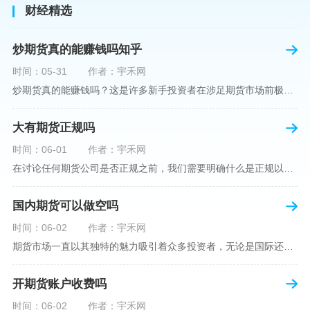
财经精选
炒期货真的能赚钱吗知乎
时间：05-31
作者：宇禾网
炒期货真的能赚钱吗？这是许多新手投资者在涉足期货市场前极力寻求答案的问题。期货作为一种金融衍生品，它不仅具有高杠杆的特性，同时也伴随着高风险。在知乎这样一个汇聚各领域专业人士分享知识和经验的平台上，我们可以找到关于炒期货赚钱问题的多角度解读。本文将深入探讨炒期货能否赚钱的问题，并结合知乎上的真实案例分析和专业观点，帮助读者形成自己的看法。在讨论是否能通过炒期货赚钱之前，我们首先需要理解期货市场的基本机制。期货，是一种标准化的、具有法律约束力的合约，涉及在未来某个特定时间以特定
大有期货正规吗
时间：06-01
作者：宇禾网
在讨论任何期货公司是否正规之前，我们需要明确什么是正规以及如何判断一个期货公司是否符合这一标准。对于中国市场，正规一词通常指该公司拥有中国证监会（中国证券监督管理委员会）的批准和监管，同时遵守中国期货市场的相关法律法规。以“大有期货”为例，探讨其如何符合这些标准，以及在选择此类公司时，投资者应注意的一些关键因素。大有期货是参与中国期货市场的多家公司之一，主要提供期货交易、资产管理、投资咨询等服务。它适用于希望通过期货市场进行投资和风险管理的个人和机构投资者。与其他期货公司一样
国内期货可以做空吗
时间：06-02
作者：宇禾网
期货市场一直以其独特的魅力吸引着众多投资者，无论是国际还是国内场景下，其波澜壮阔的市场行情都给予了投资者无限遐想。今天，我们将深入探讨一个特别的问题——"国内期货可以做空吗"？这个问题不仅关乎投资者的策略布局，更涉及到期货市场机制的基本理解。在深入探讨之前，我们首先需要明确几个期货市场的基础概念。期货，是指在标准化合约基础上，双方承诺在未来某一特定时间以约定价格买卖一定数量的商品或金融产品的合约。它允訸投资者通过买入（做多）或卖出（做空）合约来预测未来价格的变动。我们来揭开国
开期货账户收费吗
时间：06-02
作者：宇禾网