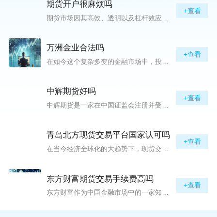
期货开户很麻烦吗
+查看
期货市场因其高效、透明以及杠杆效应而吸引着众多投资者的目光，但对初入此市场的新手而言，最初的一步——开户，往往充满了疑惑与顾虑，“期货开户很麻烦吗？”这是许多人的疑问。首先要明确的是，在中国进行期货交易需要通过正规的期货公司来开立账户。期货公司作为专业的金融服务机构，能够提供期货交易进出、风险管理等服务。因监管要求严格，期货开户过程中涉及到的身份验证、风险评估等步骤确实比较繁琐，但这些都是为了保护投资者的利益而设定的。开户流程一般包括：选择期货公司、提交个人资料进行身份验证、
万洲金业合法吗
+查看
在如今这个复杂多变的金融市场中，投资者对于选择可靠的投资平台显得尤为谨慎。随着各种金融产品的广泛推广，人们越发关注那些涉及重金属买卖、投资的公司及平台，而万洲金业（以下简称“万洲”）正是此类公司之一。本文将从多个角度深入探讨“万洲金业是否合法”这一问题，旨在为广大投资者提供一份详实的参考。万洲金业是一家专注于黄金投资的公司，其业务范畴主要包括黄金交易、投资咨询等。作为金融投资领域的一份子，万洲金业声称其具有强大的行业背景和丰富的交易经验，承诺为客户提供专业的金融产品及服务。对
中辉期货好吗
+查看
中辉期货是一家在中国证监会注册并受其监管的期货公司。以其强大的资本实力、稳健的经营策略和严格的风险控制体系，赢得了业界的广泛认可和客户的信任。从公司成立时间、注册资本、经营范围以及历年的经营成绩来看，中辉期货展现出的行业地位和实力，为投资者提供了一定程度的信心保障。中辉期货提供包括期货交易、期货投资咨询、资产管理等在内的全方位服务。公司拥有一支经验丰富、专业素质高的团队，他们对市场动态有着敏锐的洞察力，能够为客户提供准确的市场分析和投资策略建议，帮助客户在复杂多变的市场中稳健
青岛北方现货交易平台国家认可吗
+查看
在当今经济全球化的大趋势下，现货交易市场作为资本流动的重要平台，正吸引着世界各地的目光。中国，作为全球第二大经济体，其金融市场的发展和监管逐渐受到各界的重视。在众多现货交易平台中，青岛北方现货交易平台（下简称“北方平台”）究竟是否得到了国家的认可和监管，是许多投资者和市场参与者关心的问题。本文旨在深入探讨北方平台的性质、运营情况及其是否获得国家认可等方面的信息。北方平台成立于某年，位于中国山东省青岛市，旨在为企业和个人提供一套完善的物质现货交易服务。平台运用现代信息技术，建立
东方财富期货交易手续费高吗
+查看
东方财富作为中国金融市场中的一家知名综合金融服务公司，向广大投资者提供了包括期货交易在内的多项服务。而对于广大期货市场的投资者来说，交易成本无疑是他们在选择期货交易服务商时考虑的重要因素之一。在这期货交易手续费是影响交易成本的主要组成部分。很多投资者都十分关注“东方财富期货交易手续费高吗？”这一问题。本文将从多个角度对东方财富期货交易手续费进行分析，帮助投资者对此有一个全面的了解。在深入讨论之前，我们需要明确一个事实：期货交易手续费是指投资者在进行期货合约买卖时，需要支付给期