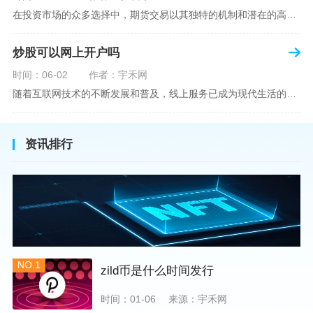
在投资市场的众多选择中，期货交易以其独特的机制和潜在的高收益吸引了不少投资者。但对于初学者而言，步入期货市场的第一步—开设期货账户，往往伴随着众多疑惑，其中一个常见问题就是：“开期货账户需要收费吗？”本文将从各个角度为您详细解读开设期货账户的相关费用，助您清晰理解期货账户的开设流程及其成本。在开始探讨相关费用前，我们首先简要了解一下期货账户的开设流程。通常情况下，开设期货账户需要您选择一家具有良好信誉的期货公司或经纪公司，填写账户开设申请表格，并提交身份证明与初步的资金证明等
炒股可以网上开户吗
时间：06-02
作者：宇禾网
随着互联网技术的不断发展和普及，线上服务已成为现代生活的一部分。在金融市场方面，炒股已不再是股票交易所和证券公司营业大厅的专利，网上开户成为了一种便捷的选择。本文旨在详细介绍网上炒股开户的流程、优点以及注意事项，助您更好地了解和踏入线上股票交易的大门。网上开户，即通过互联网申请并完成证券账户及资金账户的开设过程，允许投资者在电子设备上进行股票、债券等金融工具的交易。随着移动支付和电子认证技术的进步，网上开户过程已经变得非常快捷和安全。选择证券公司：您需要选择一家提供网上开户服
资讯排行
NO.1
zild币是什么时间发行
时间：01-06
来源：宇禾网