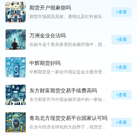
期货开户很麻烦吗
+查看
期货市场因其高效、透明以及杠杆效应而吸引着众多投资者的目光，但对初入此市场的新手而言，最初的一步——开户，往往充满了疑惑与顾虑，“期货开户很麻烦吗？”这是许多人的疑问。首先要明确的是，在中国进行期货交易需要通过正规的期货公司来开立账户。期货公司作为专业的金融服务机构，能够提供期货交易进出、风险管理等服务。因监管要求严格，期货开户过程中涉及到的身份验证、风险评估等步骤确实比较繁琐，但这些都是为了保护投资者的利益而设定的。开户流程一般包括：选择期货公司、提交个人资料进行身份验证、
万洲金业合法吗
+查看
在如今这个复杂多变的金融市场中，投资者对于选择可靠的投资平台显得尤为谨慎。随着各种金融产品的广泛推广，人们越发关注那些涉及重金属买卖、投资的公司及平台，而万洲金业（以下简称“万洲”）正是此类公司之一。本文将从多个角度深入探讨“万洲金业是否合法”这一问题，旨在为广大投资者提供一份详实的参考。万洲金业是一家专注于黄金投资的公司，其业务范畴主要包括黄金交易、投资咨询等。作为金融投资领域的一份子，万洲金业声称其具有强大的行业背景和丰富的交易经验，承诺为客户提供专业的金融产品及服务。对
中辉期货好吗
+查看
中辉期货是一家在中国证监会注册并受其监管的期货公司。以其强大的资本实力、稳健的经营策略和严格的风险控制体系，赢得了业界的广泛认可和客户的信任。从公司成立时间、注册资本、经营范围以及历年的经营成绩来看，中辉期货展现出的行业地位和实力，为投资者提供了一定程度的信心保障。中辉期货提供包括期货交易、期货投资咨询、资产管理等在内的全方位服务。公司拥有一支经验丰富、专业素质高的团队，他们对市场动态有着敏锐的洞察力，能够为客户提供准确的市场分析和投资策略建议，帮助客户在复杂多变的市场中稳健
东方财富期货交易手续费高吗
+查看
东方财富作为中国金融市场中的一家知名综合金融服务公司，向广大投资者提供了包括期货交易在内的多项服务。而对于广大期货市场的投资者来说，交易成本无疑是他们在选择期货交易服务商时考虑的重要因素之一。在这期货交易手续费是影响交易成本的主要组成部分。很多投资者都十分关注“东方财富期货交易手续费高吗？”这一问题。本文将从多个角度对东方财富期货交易手续费进行分析，帮助投资者对此有一个全面的了解。在深入讨论之前，我们需要明确一个事实：期货交易手续费是指投资者在进行期货合约买卖时，需要支付给期
青岛北方现货交易平台国家认可吗
+查看
在当今经济全球化的大趋势下，现货交易市场作为资本流动的重要平台，正吸引着世界各地的目光。中国，作为全球第二大经济体，其金融市场的发展和监管逐渐受到各界的重视。在众多现货交易平台中，青岛北方现货交易平台（下简称“北方平台”）究竟是否得到了国家的认可和监管，是许多投资者和市场参与者关心的问题。本文旨在深入探讨北方平台的性质、运营情况及其是否获得国家认可等方面的信息。北方平台成立于某年，位于中国山东省青岛市，旨在为企业和个人提供一套完善的物质现货交易服务。平台运用现代信息技术，建立