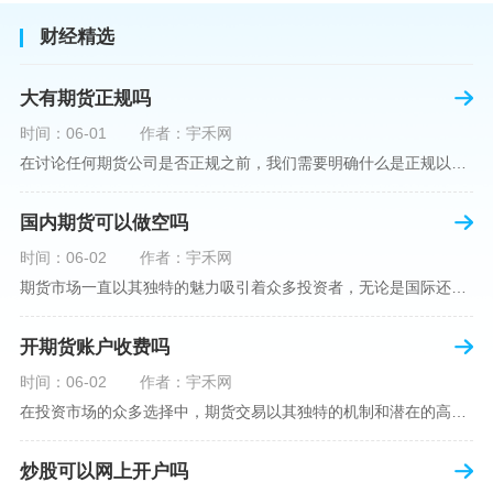
财经精选
大有期货正规吗
时间：06-01
作者：宇禾网
在讨论任何期货公司是否正规之前，我们需要明确什么是正规以及如何判断一个期货公司是否符合这一标准。对于中国市场，正规一词通常指该公司拥有中国证监会（中国证券监督管理委员会）的批准和监管，同时遵守中国期货市场的相关法律法规。以“大有期货”为例，探讨其如何符合这些标准，以及在选择此类公司时，投资者应注意的一些关键因素。大有期货是参与中国期货市场的多家公司之一，主要提供期货交易、资产管理、投资咨询等服务。它适用于希望通过期货市场进行投资和风险管理的个人和机构投资者。与其他期货公司一样
国内期货可以做空吗
时间：06-02
作者：宇禾网
期货市场一直以其独特的魅力吸引着众多投资者，无论是国际还是国内场景下，其波澜壮阔的市场行情都给予了投资者无限遐想。今天，我们将深入探讨一个特别的问题——"国内期货可以做空吗"？这个问题不仅关乎投资者的策略布局，更涉及到期货市场机制的基本理解。在深入探讨之前，我们首先需要明确几个期货市场的基础概念。期货，是指在标准化合约基础上，双方承诺在未来某一特定时间以约定价格买卖一定数量的商品或金融产品的合约。它允訸投资者通过买入（做多）或卖出（做空）合约来预测未来价格的变动。我们来揭开国
开期货账户收费吗
时间：06-02
作者：宇禾网
在投资市场的众多选择中，期货交易以其独特的机制和潜在的高收益吸引了不少投资者。但对于初学者而言，步入期货市场的第一步—开设期货账户，往往伴随着众多疑惑，其中一个常见问题就是：“开期货账户需要收费吗？”本文将从各个角度为您详细解读开设期货账户的相关费用，助您清晰理解期货账户的开设流程及其成本。在开始探讨相关费用前，我们首先简要了解一下期货账户的开设流程。通常情况下，开设期货账户需要您选择一家具有良好信誉的期货公司或经纪公司，填写账户开设申请表格，并提交身份证明与初步的资金证明等
炒股可以网上开户吗