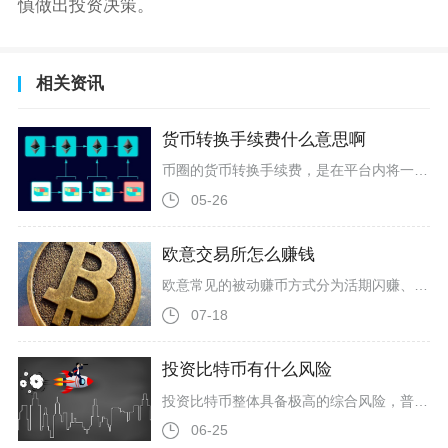
慎做出投资决策。
相关资讯
货币转换手续费什么意思啊
币圈的货币转换手续费，是在平台内将一种数字货币与另一种数字货币、或数字货币与法币进行兑换时，交易所或服务商收取的服务费，包含显性手续费与隐性汇率价差两部分，是用户兑换资产时的核心交易成本。币圈货币转换手续费和传统金融的货币兑换费逻辑相似，但场景更复杂。传统金融仅涉及法币间兑换，而币圈转换分为三大场景：一是币币转换，如BTC换USDT、ETH换BNB；二是法币与数字货币转换，如人民币买BTC、USDT卖成美元；三是跨链资产转换，如ERC-20USDT转TRC-20USDT。这些
05-26
欧意交易所怎么赚钱
欧意常见的被动赚币方式分为活期闪赚、定期锁仓质押、链上Staking三类，也是新手最先接触的盈利渠道。活期闪赚主要依托平台借贷池，用户存入USDT、BTC等主流币后，平台将资产借给有杠杆、现货借贷需求的交易者，以此产生利息收益，活期产品支持随时赎回，年化收益区间普遍在1%-8%；定期锁仓赚币分为7天、30天、90天档位，锁仓周期越长年化收益越高，部分山寨币种定期产品年化可达到15%以上，但资金锁仓期间无法提取，若市场出现大幅暴跌，即便持有生息资产，币价下跌带来的亏损会完全覆盖
07-18
投资比特币有什么风险
投资比特币整体具备极高的综合风险，普通投资者入场大概率面临本金大幅亏损甚至全额灭失的状况，风险集中体现在行情剧烈波动、全球监管政策变动、交易平台资产隐患、私钥与技术安全、市场人为操纵五大维度，各类风险还会相互叠加放大亏损概率，并不适合风险承受能力偏弱、缺乏专业市场认知的普通散户盲目配置。比特币与生俱来的超高波动率是最直观的投资隐患，该资产没有实物资产、法定信用、经营性现金流作为内在价值锚定，价格完全依托市场资金流向与投机情绪定价，市场不存在涨跌停限制且全年全天候不间断交易，缺
06-25