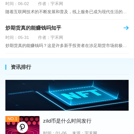
时间：06-02
作者：宇禾网
随着互联网技术的不断发展和普及，线上服务已成为现代生活的一部分。在金融市场方面，炒股已不再是股票交易所和证券公司营业大厅的专利，网上开户成为了一种便捷的选择。本文旨在详细介绍网上炒股开户的流程、优点以及注意事项，助您更好地了解和踏入线上股票交易的大门。网上开户，即通过互联网申请并完成证券账户及资金账户的开设过程，允许投资者在电子设备上进行股票、债券等金融工具的交易。随着移动支付和电子认证技术的进步，网上开户过程已经变得非常快捷和安全。选择证券公司：您需要选择一家提供网上开户服
炒期货真的能赚钱吗知乎
时间：05-31
作者：宇禾网
炒期货真的能赚钱吗？这是许多新手投资者在涉足期货市场前极力寻求答案的问题。期货作为一种金融衍生品，它不仅具有高杠杆的特性，同时也伴随着高风险。在知乎这样一个汇聚各领域专业人士分享知识和经验的平台上，我们可以找到关于炒期货赚钱问题的多角度解读。本文将深入探讨炒期货能否赚钱的问题，并结合知乎上的真实案例分析和专业观点，帮助读者形成自己的看法。在讨论是否能通过炒期货赚钱之前，我们首先需要理解期货市场的基本机制。期货，是一种标准化的、具有法律约束力的合约，涉及在未来某个特定时间以特定
资讯排行
NO.1
zild币是什么时间发行
时间：01-06
来源：宇禾网