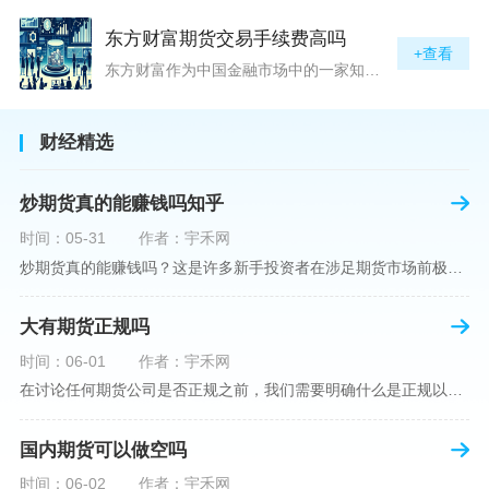
东方财富期货交易手续费高吗
+查看
东方财富作为中国金融市场中的一家知名综合金融服务公司，向广大投资者提供了包括期货交易在内的多项服务。而对于广大期货市场的投资者来说，交易成本无疑是他们在选择期货交易服务商时考虑的重要因素之一。在这期货交易手续费是影响交易成本的主要组成部分。很多投资者都十分关注“东方财富期货交易手续费高吗？”这一问题。本文将从多个角度对东方财富期货交易手续费进行分析，帮助投资者对此有一个全面的了解。在深入讨论之前，我们需要明确一个事实：期货交易手续费是指投资者在进行期货合约买卖时，需要支付给期
财经精选
炒期货真的能赚钱吗知乎
时间：05-31
作者：宇禾网
炒期货真的能赚钱吗？这是许多新手投资者在涉足期货市场前极力寻求答案的问题。期货作为一种金融衍生品，它不仅具有高杠杆的特性，同时也伴随着高风险。在知乎这样一个汇聚各领域专业人士分享知识和经验的平台上，我们可以找到关于炒期货赚钱问题的多角度解读。本文将深入探讨炒期货能否赚钱的问题，并结合知乎上的真实案例分析和专业观点，帮助读者形成自己的看法。在讨论是否能通过炒期货赚钱之前，我们首先需要理解期货市场的基本机制。期货，是一种标准化的、具有法律约束力的合约，涉及在未来某个特定时间以特定
大有期货正规吗
时间：06-01
作者：宇禾网
在讨论任何期货公司是否正规之前，我们需要明确什么是正规以及如何判断一个期货公司是否符合这一标准。对于中国市场，正规一词通常指该公司拥有中国证监会（中国证券监督管理委员会）的批准和监管，同时遵守中国期货市场的相关法律法规。以“大有期货”为例，探讨其如何符合这些标准，以及在选择此类公司时，投资者应注意的一些关键因素。大有期货是参与中国期货市场的多家公司之一，主要提供期货交易、资产管理、投资咨询等服务。它适用于希望通过期货市场进行投资和风险管理的个人和机构投资者。与其他期货公司一样
国内期货可以做空吗
时间：06-02
作者：宇禾网