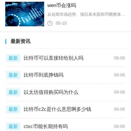
wen币会涨吗
从短期市场趋势、项目基本面和币圈整体环境WEN币在短期内大幅上涨的概率极低，中长期也仅存在微乎其微的结构性机会，整体以低位震荡和阴跌为主，难以走出独立的强势行情。截至2026年4月2日，WEN币报价约0.0000308元人民币，24小时跌幅超10%，市值仅约2246万元人民币，已从历史高点暴跌超90%，处于深度低迷状态。WEN币本质是运行于Solana链上的meme币，也是WenDAO的治理代币，由NFT平台WenMint创立，依托5万余名NFT持有者的社区基础发行。其核心问
05-15
最新资讯
比特币可以直接转给别人吗
最新
08-08
比特币到底挣钱吗
最新
08-08
以太坊值得购买吗为什么
最新
08-08
比特币c2c是什么意思啊多少钱
最新
08-08
ctxc币能长期持有吗
最新
08-08