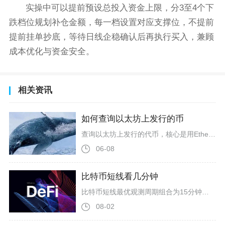
实操中可以提前预设总投入资金上限，分3至4个下
跌档位规划补仓金额，每一档设置对应支撑位，不提前
提前挂单抄底，等待日线企稳确认后再执行买入，兼顾
成本优化与资金安全。
相关资讯
如何查询以太坊上发行的币
查询以太坊上发行的代币，核心是用Etherscan等区块链浏览器，通过合约地址/代币名查ERC20/721等标准代币，核验合约真伪与链上数据，辅以Ethplorer等工具交叉比对即可高效完成。以太坊作为最大智能合约平台，90%以上代币基于ERC20（同质化）、ERC721（NFT）、ERC1155（多类型）等标准发行，总数超190万枚。查询首选Etherscan，它是以太坊最权威浏览器，数据实时且开源可验，支持代币追踪、合约代码审计、链上交易回溯等核心功能，适合新手与专业用户
06-08
比特币短线看几分钟
比特币短线最优观测周期组合为15分钟作为主判断周期，5分钟作为点位切入辅助周期，1分钟仅适用于极速刷单和突发行情盯盘，30分钟则适合持仓时间偏长的日内波段操作，不存在单一万能的分钟周期，所有短线操作都需要按照交易模式拆分周期使用，这也是币圈专业交易员长期复盘后沉淀下来的标准化看盘规则。比特币作为加密市场流动性最强的标的，盘中会频繁出现巨鲸挂单、算法机器人扫单、消息面瞬时冲击带来的插针行情，过小的时间维度会充斥大量无效噪音，过大的分钟周期又会错过日内短期高低点，15分钟之所以被
08-02