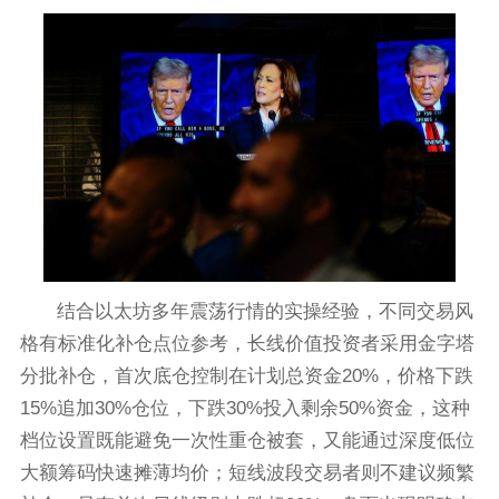
结合以太坊多年震荡行情的实操经验，不同交易风
格有标准化补仓点位参考，长线价值投资者采用金字塔
分批补仓，首次底仓控制在计划总资金20%，价格下跌
15%追加30%仓位，下跌30%投入剩余50%资金，这种
档位设置既能避免一次性重仓被套，又能通过深度低位
大额筹码快速摊薄均价；短线波段交易者则不建议频繁