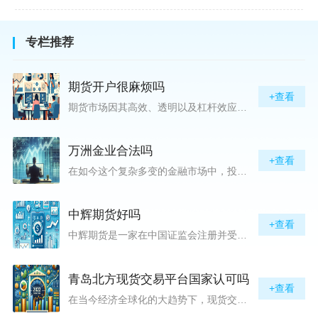
专栏推荐
期货开户很麻烦吗
+查看
期货市场因其高效、透明以及杠杆效应而吸引着众多投资者的目光，但对初入此市场的新手而言，最初的一步——开户，往往充满了疑惑与顾虑，“期货开户很麻烦吗？”这是许多人的疑问。首先要明确的是，在中国进行期货交易需要通过正规的期货公司来开立账户。期货公司作为专业的金融服务机构，能够提供期货交易进出、风险管理等服务。因监管要求严格，期货开户过程中涉及到的身份验证、风险评估等步骤确实比较繁琐，但这些都是为了保护投资者的利益而设定的。开户流程一般包括：选择期货公司、提交个人资料进行身份验证、
万洲金业合法吗
+查看
在如今这个复杂多变的金融市场中，投资者对于选择可靠的投资平台显得尤为谨慎。随着各种金融产品的广泛推广，人们越发关注那些涉及重金属买卖、投资的公司及平台，而万洲金业（以下简称“万洲”）正是此类公司之一。本文将从多个角度深入探讨“万洲金业是否合法”这一问题，旨在为广大投资者提供一份详实的参考。万洲金业是一家专注于黄金投资的公司，其业务范畴主要包括黄金交易、投资咨询等。作为金融投资领域的一份子，万洲金业声称其具有强大的行业背景和丰富的交易经验，承诺为客户提供专业的金融产品及服务。对
中辉期货好吗
+查看
中辉期货是一家在中国证监会注册并受其监管的期货公司。以其强大的资本实力、稳健的经营策略和严格的风险控制体系，赢得了业界的广泛认可和客户的信任。从公司成立时间、注册资本、经营范围以及历年的经营成绩来看，中辉期货展现出的行业地位和实力，为投资者提供了一定程度的信心保障。中辉期货提供包括期货交易、期货投资咨询、资产管理等在内的全方位服务。公司拥有一支经验丰富、专业素质高的团队，他们对市场动态有着敏锐的洞察力，能够为客户提供准确的市场分析和投资策略建议，帮助客户在复杂多变的市场中稳健
青岛北方现货交易平台国家认可吗
+查看
在当今经济全球化的大趋势下，现货交易市场作为资本流动的重要平台，正吸引着世界各地的目光。中国，作为全球第二大经济体，其金融市场的发展和监管逐渐受到各界的重视。在众多现货交易平台中，青岛北方现货交易平台（下简称“北方平台”）究竟是否得到了国家的认可和监管，是许多投资者和市场参与者关心的问题。本文旨在深入探讨北方平台的性质、运营情况及其是否获得国家认可等方面的信息。北方平台成立于某年，位于中国山东省青岛市，旨在为企业和个人提供一套完善的物质现货交易服务。平台运用现代信息技术，建立