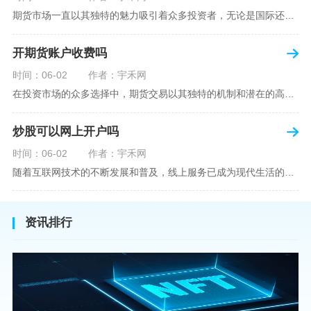
期货市场一直以其独特的魅力吸引着众多投资者，无论是国际还是国内场景下，其波澜壮阔的市场行情都给予了投资者无限遐想。今天，我们将深入探讨一个特别的问题——"国内期货可以做空吗"？这个问题不仅关乎投资者的策略布局，更涉及到期货市场机制的基本理解。在深入探讨之前，我们首先需要明确几个期货市场的基础概念。期货，是指在标准化合约基础上，双方承诺在未来某一特定时间以约定价格买卖一定数量的商品或金融产品的合约。它允訸投资者通过买入（做多）或卖出（做空）合约来预测未来价格的变动。我们来揭开国
开期货账户收费吗
时间：06-02
作者：宇禾网
在投资市场的众多选择中，期货交易以其独特的机制和潜在的高收益吸引了不少投资者。但对于初学者而言，步入期货市场的第一步—开设期货账户，往往伴随着众多疑惑，其中一个常见问题就是：“开期货账户需要收费吗？”本文将从各个角度为您详细解读开设期货账户的相关费用，助您清晰理解期货账户的开设流程及其成本。在开始探讨相关费用前，我们首先简要了解一下期货账户的开设流程。通常情况下，开设期货账户需要您选择一家具有良好信誉的期货公司或经纪公司，填写账户开设申请表格，并提交身份证明与初步的资金证明等
炒股可以网上开户吗
时间：06-02
作者：宇禾网
随着互联网技术的不断发展和普及，线上服务已成为现代生活的一部分。在金融市场方面，炒股已不再是股票交易所和证券公司营业大厅的专利，网上开户成为了一种便捷的选择。本文旨在详细介绍网上炒股开户的流程、优点以及注意事项，助您更好地了解和踏入线上股票交易的大门。网上开户，即通过互联网申请并完成证券账户及资金账户的开设过程，允许投资者在电子设备上进行股票、债券等金融工具的交易。随着移动支付和电子认证技术的进步，网上开户过程已经变得非常快捷和安全。选择证券公司：您需要选择一家提供网上开户服
资讯排行