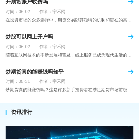
开期货账户收费吗
时间：06-02
作者：宇禾网
在投资市场的众多选择中，期货交易以其独特的机制和潜在的高收益吸引了不少投资者。但对于初学者而言，步入期货市场的第一步—开设期货账户，往往伴随着众多疑惑，其中一个常见问题就是：“开期货账户需要收费吗？”本文将从各个角度为您详细解读开设期货账户的相关费用，助您清晰理解期货账户的开设流程及其成本。在开始探讨相关费用前，我们首先简要了解一下期货账户的开设流程。通常情况下，开设期货账户需要您选择一家具有良好信誉的期货公司或经纪公司，填写账户开设申请表格，并提交身份证明与初步的资金证明等
炒股可以网上开户吗
时间：06-02
作者：宇禾网
随着互联网技术的不断发展和普及，线上服务已成为现代生活的一部分。在金融市场方面，炒股已不再是股票交易所和证券公司营业大厅的专利，网上开户成为了一种便捷的选择。本文旨在详细介绍网上炒股开户的流程、优点以及注意事项，助您更好地了解和踏入线上股票交易的大门。网上开户，即通过互联网申请并完成证券账户及资金账户的开设过程，允许投资者在电子设备上进行股票、债券等金融工具的交易。随着移动支付和电子认证技术的进步，网上开户过程已经变得非常快捷和安全。选择证券公司：您需要选择一家提供网上开户服
炒期货真的能赚钱吗知乎
时间：05-31
作者：宇禾网
炒期货真的能赚钱吗？这是许多新手投资者在涉足期货市场前极力寻求答案的问题。期货作为一种金融衍生品，它不仅具有高杠杆的特性，同时也伴随着高风险。在知乎这样一个汇聚各领域专业人士分享知识和经验的平台上，我们可以找到关于炒期货赚钱问题的多角度解读。本文将深入探讨炒期货能否赚钱的问题，并结合知乎上的真实案例分析和专业观点，帮助读者形成自己的看法。在讨论是否能通过炒期货赚钱之前，我们首先需要理解期货市场的基本机制。期货，是一种标准化的、具有法律约束力的合约，涉及在未来某个特定时间以特定
资讯排行