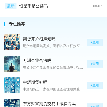
恒星币是公链吗
最新
08-07
专栏推荐
期货开户很麻烦吗
+查看
期货市场因其高效、透明以及杠杆效应而吸引着众多投资者的目光，但对初入此市场的新手而言，最初的一步——开户，往往充满了疑惑与顾虑，“期货开户很麻烦吗？”这是许多人的疑问。首先要明确的是，在中国进行期货交易需要通过正规的期货公司来开立账户。期货公司作为专业的金融服务机构，能够提供期货交易进出、风险管理等服务。因监管要求严格，期货开户过程中涉及到的身份验证、风险评估等步骤确实比较繁琐，但这些都是为了保护投资者的利益而设定的。开户流程一般包括：选择期货公司、提交个人资料进行身份验证、
万洲金业合法吗
+查看
在如今这个复杂多变的金融市场中，投资者对于选择可靠的投资平台显得尤为谨慎。随着各种金融产品的广泛推广，人们越发关注那些涉及重金属买卖、投资的公司及平台，而万洲金业（以下简称“万洲”）正是此类公司之一。本文将从多个角度深入探讨“万洲金业是否合法”这一问题，旨在为广大投资者提供一份详实的参考。万洲金业是一家专注于黄金投资的公司，其业务范畴主要包括黄金交易、投资咨询等。作为金融投资领域的一份子，万洲金业声称其具有强大的行业背景和丰富的交易经验，承诺为客户提供专业的金融产品及服务。对
中辉期货好吗
+查看
中辉期货是一家在中国证监会注册并受其监管的期货公司。以其强大的资本实力、稳健的经营策略和严格的风险控制体系，赢得了业界的广泛认可和客户的信任。从公司成立时间、注册资本、经营范围以及历年的经营成绩来看，中辉期货展现出的行业地位和实力，为投资者提供了一定程度的信心保障。中辉期货提供包括期货交易、期货投资咨询、资产管理等在内的全方位服务。公司拥有一支经验丰富、专业素质高的团队，他们对市场动态有着敏锐的洞察力，能够为客户提供准确的市场分析和投资策略建议，帮助客户在复杂多变的市场中稳健
东方财富期货交易手续费高吗
+查看