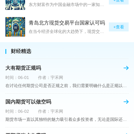
东方财富作为中国金融市场中的一家知名综合金融服务公司，向广大投资者提供了包括期货交易在内的多项服务。而对于广大期货市场的投资者来说，交易成本无疑是他们在选择期货交易服务商时考虑的重要因素之一。在这期货交易手续费是影响交易成本的主要组成部分。很多投资者都十分关注“东方财富期货交易手续费高吗？”这一问题。本文将从多个角度对东方财富期货交易手续费进行分析，帮助投资者对此有一个全面的了解。在深入讨论之前，我们需要明确一个事实：期货交易手续费是指投资者在进行期货合约买卖时，需要支付给期
青岛北方现货交易平台国家认可吗
+查看
在当今经济全球化的大趋势下，现货交易市场作为资本流动的重要平台，正吸引着世界各地的目光。中国，作为全球第二大经济体，其金融市场的发展和监管逐渐受到各界的重视。在众多现货交易平台中，青岛北方现货交易平台（下简称“北方平台”）究竟是否得到了国家的认可和监管，是许多投资者和市场参与者关心的问题。本文旨在深入探讨北方平台的性质、运营情况及其是否获得国家认可等方面的信息。北方平台成立于某年，位于中国山东省青岛市，旨在为企业和个人提供一套完善的物质现货交易服务。平台运用现代信息技术，建立
财经精选
大有期货正规吗
时间：06-01
作者：宇禾网
在讨论任何期货公司是否正规之前，我们需要明确什么是正规以及如何判断一个期货公司是否符合这一标准。对于中国市场，正规一词通常指该公司拥有中国证监会（中国证券监督管理委员会）的批准和监管，同时遵守中国期货市场的相关法律法规。以“大有期货”为例，探讨其如何符合这些标准，以及在选择此类公司时，投资者应注意的一些关键因素。大有期货是参与中国期货市场的多家公司之一，主要提供期货交易、资产管理、投资咨询等服务。它适用于希望通过期货市场进行投资和风险管理的个人和机构投资者。与其他期货公司一样
国内期货可以做空吗
时间：06-02
作者：宇禾网
期货市场一直以其独特的魅力吸引着众多投资者，无论是国际还是国内场景下，其波澜壮阔的市场行情都给予了投资者无限遐想。今天，我们将深入探讨一个特别的问题——"国内期货可以做空吗"？这个问题不仅关乎投资者的策略布局，更涉及到期货市场机制的基本理解。在深入探讨之前，我们首先需要明确几个期货市场的基础概念。期货，是指在标准化合约基础上，双方承诺在未来某一特定时间以约定价格买卖一定数量的商品或金融产品的合约。它允訸投资者通过买入（做多）或卖出（做空）合约来预测未来价格的变动。我们来揭开国