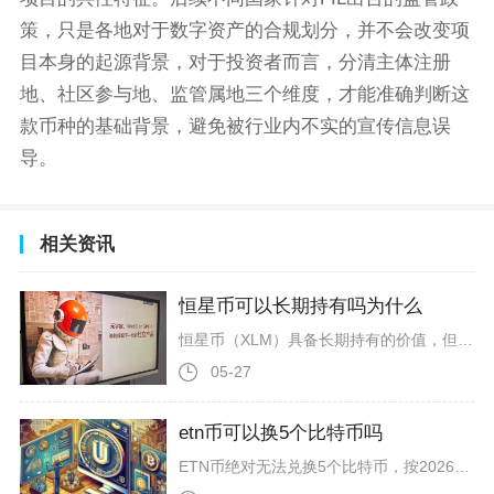
策，只是各地对于数字资产的合规划分，并不会改变项
目本身的起源背景，对于投资者而言，分清主体注册
地、社区参与地、监管属地三个维度，才能准确判断这
款币种的基础背景，避免被行业内不实的宣传信息误
导。
相关资讯
恒星币可以长期持有吗为什么
恒星币（XLM）具备长期持有的价值，但属于稳健型配置标的，更适合风险偏好较低、看好跨境支付与现实资产代币化长期赛道的投资者，而非追求短期暴利的投机者，需结合自身风险承受能力理性布局。恒星币拥有清晰且落地的应用场景，核心聚焦低成本跨境支付与现实资产（RWA）代币化领域，这是其长期价值的核心支撑。恒星网络采用联邦拜占庭协议（FBA），交易确认时间仅3-5秒，单笔手续费趋近于零，相比传统跨境汇款的高成本与长周期优势显著。截至2026年第一季度，恒星网络链上现实资产代币化规模突破20
05-27
etn币可以换5个比特币吗
ETN币绝对无法兑换5个比特币，按2026年4月最新市场实时汇率，1个比特币约等于6518万枚ETN，5个比特币则需要约3.26亿枚ETN，而当前ETN单枚价值仅0.0000000153BTC（约0.001美元、0.0069元人民币），两者价值差距达到数千万倍，这个结论完全基于CoinCodex、CoinEx、HTX等主流加密数据平台的实时报价与兑换计算，不存在任何可实现的空间。从核心兑换数据拆解，当前1ETN≈0.0000000153BTC，反向换算1BTC≈65,180,