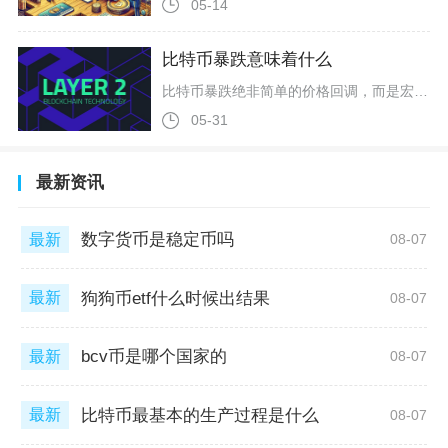
05-14
比特币暴跌意味着什么
比特币暴跌绝非简单的价格回调，而是宏观流动性收紧、市场杠杆风险集中释放、机构资金转向与“数字黄金”叙事崩塌的集中爆发，意味着加密市场正从“信仰驱动”转向“流动性与基本面驱动”的新阶段，同时暴露了其高风险资产的本质与结构性脆弱性。比特币暴跌是全球流动性收紧与风险偏好下行的直接映射。当前美元走强、美联储政策转向预期升温，传统资金从高波动、无息的加密资产撤离，转向美债、黄金等避险或稳健收益领域。比特币与美股科技板块相关性显著增强，同步波动加剧，所谓“独立于传统金融”的叙事已被打破，
05-31
最新资讯
数字货币是稳定币吗
最新
08-07
狗狗币etf什么时候出结果
最新
08-07
bcv币是哪个国家的
最新
08-07
比特币最基本的生产过程是什么
最新
08-07