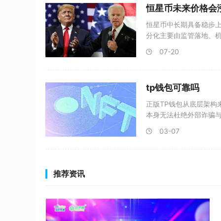
恒星币未来价格会
恒星币中长期具备稳步
分化主要由监管落地、
现单
07-20
tp钱包可靠吗
正版TP钱包从底层架构
本身无法杜绝外部诈骗与
易平
03-07
推荐资讯