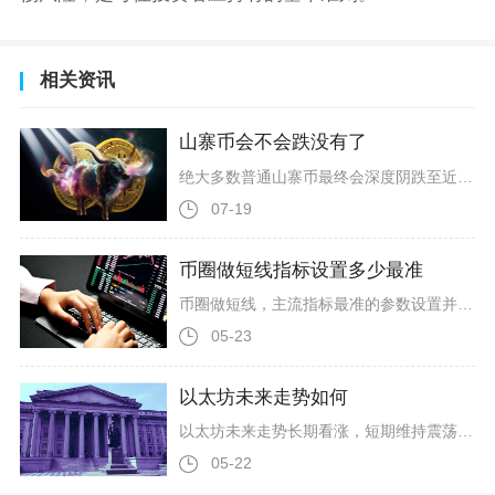
相关资讯
山寨币会不会跌没有了
绝大多数普通山寨币最终会深度阴跌至近乎归零，但不会全部彻底从链上抹除，市场呈现极端两极分化，头部优质山寨币稳固留存，中小垃圾山寨币逐步沦为僵尸资产，这是当前加密市场结构性出清的既定结果。99%无基本面、无生态、无持续开发能力的山寨币会跌至几乎没有交易价值，仅1%具备技术创新、落地应用与机构共识的币种能够穿越牛熊，长期保持流动性与价格支撑，不存在全盘山寨币全部跌没的情况，只是劣质币种会慢慢退出主流交易视野，不再具备投资属性。大量山寨币持续深度下跌的核心根源集中在项目本身硬缺陷与
07-19
币圈做短线指标设置多少最准
币圈做短线，主流指标最准的参数设置并非固定值，而是需结合K线周期与币种波动特性调整，经大量实战验证，MACD适配（6,13,5）、RSI设为6周期、KDJ用（9,3,3）、布林带保持（20,2）、EMA组合9+21，这套参数组合在1小时至4小时级别的短线交易中准确率最高，能平衡灵敏度与稳定性，适配币圈724小时高波动的市场特性。MACD作为趋势动能核心指标，默认（12,26,9）参数过于滞后，短线调整为（6,13,5）后，快线6周期可快速捕捉短期价格异动，慢线13周期贴合短线
05-23
以太坊未来走势如何
以太坊未来走势长期看涨，短期维持震荡上行格局，2026年下半年有望冲击3500-4000美元区间，技术升级、机构资金入场与生态扩张是核心驱动力，同时需警惕宏观流动性收紧与短期抛压带来的波动风险。以太坊已进入供需结构优化的关键阶段。截至2026年5月初，以太坊价格在2250-2400美元区间震荡，流通供应量约1.2亿枚，其中超3700万枚ETH处于质押状态，占流通量近30%，持续降低市场流动性抛压。同时，现货以太坊ETF在2026年4月扭转六个月净流出颓势，录得3.56亿美元净
05-22