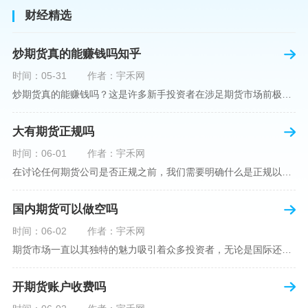
财经精选
炒期货真的能赚钱吗知乎
时间：05-31
作者：宇禾网
炒期货真的能赚钱吗？这是许多新手投资者在涉足期货市场前极力寻求答案的问题。期货作为一种金融衍生品，它不仅具有高杠杆的特性，同时也伴随着高风险。在知乎这样一个汇聚各领域专业人士分享知识和经验的平台上，我们可以找到关于炒期货赚钱问题的多角度解读。本文将深入探讨炒期货能否赚钱的问题，并结合知乎上的真实案例分析和专业观点，帮助读者形成自己的看法。在讨论是否能通过炒期货赚钱之前，我们首先需要理解期货市场的基本机制。期货，是一种标准化的、具有法律约束力的合约，涉及在未来某个特定时间以特定
大有期货正规吗
时间：06-01
作者：宇禾网
在讨论任何期货公司是否正规之前，我们需要明确什么是正规以及如何判断一个期货公司是否符合这一标准。对于中国市场，正规一词通常指该公司拥有中国证监会（中国证券监督管理委员会）的批准和监管，同时遵守中国期货市场的相关法律法规。以“大有期货”为例，探讨其如何符合这些标准，以及在选择此类公司时，投资者应注意的一些关键因素。大有期货是参与中国期货市场的多家公司之一，主要提供期货交易、资产管理、投资咨询等服务。它适用于希望通过期货市场进行投资和风险管理的个人和机构投资者。与其他期货公司一样
国内期货可以做空吗
时间：06-02
作者：宇禾网
期货市场一直以其独特的魅力吸引着众多投资者，无论是国际还是国内场景下，其波澜壮阔的市场行情都给予了投资者无限遐想。今天，我们将深入探讨一个特别的问题——"国内期货可以做空吗"？这个问题不仅关乎投资者的策略布局，更涉及到期货市场机制的基本理解。在深入探讨之前，我们首先需要明确几个期货市场的基础概念。期货，是指在标准化合约基础上，双方承诺在未来某一特定时间以约定价格买卖一定数量的商品或金融产品的合约。它允訸投资者通过买入（做多）或卖出（做空）合约来预测未来价格的变动。我们来揭开国
开期货账户收费吗