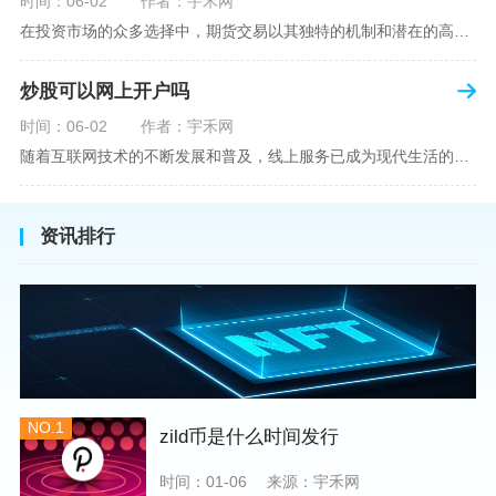
时间：06-02
作者：宇禾网
在投资市场的众多选择中，期货交易以其独特的机制和潜在的高收益吸引了不少投资者。但对于初学者而言，步入期货市场的第一步—开设期货账户，往往伴随着众多疑惑，其中一个常见问题就是：“开期货账户需要收费吗？”本文将从各个角度为您详细解读开设期货账户的相关费用，助您清晰理解期货账户的开设流程及其成本。在开始探讨相关费用前，我们首先简要了解一下期货账户的开设流程。通常情况下，开设期货账户需要您选择一家具有良好信誉的期货公司或经纪公司，填写账户开设申请表格，并提交身份证明与初步的资金证明等
炒股可以网上开户吗
时间：06-02
作者：宇禾网
随着互联网技术的不断发展和普及，线上服务已成为现代生活的一部分。在金融市场方面，炒股已不再是股票交易所和证券公司营业大厅的专利，网上开户成为了一种便捷的选择。本文旨在详细介绍网上炒股开户的流程、优点以及注意事项，助您更好地了解和踏入线上股票交易的大门。网上开户，即通过互联网申请并完成证券账户及资金账户的开设过程，允许投资者在电子设备上进行股票、债券等金融工具的交易。随着移动支付和电子认证技术的进步，网上开户过程已经变得非常快捷和安全。选择证券公司：您需要选择一家提供网上开户服
资讯排行
NO.1
zild币是什么时间发行
时间：01-06
来源：宇禾网