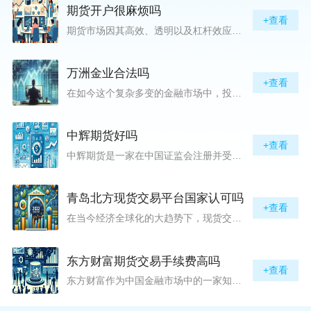
期货开户很麻烦吗
+查看
期货市场因其高效、透明以及杠杆效应而吸引着众多投资者的目光，但对初入此市场的新手而言，最初的一步——开户，往往充满了疑惑与顾虑，“期货开户很麻烦吗？”这是许多人的疑问。首先要明确的是，在中国进行期货交易需要通过正规的期货公司来开立账户。期货公司作为专业的金融服务机构，能够提供期货交易进出、风险管理等服务。因监管要求严格，期货开户过程中涉及到的身份验证、风险评估等步骤确实比较繁琐，但这些都是为了保护投资者的利益而设定的。开户流程一般包括：选择期货公司、提交个人资料进行身份验证、
万洲金业合法吗
+查看
在如今这个复杂多变的金融市场中，投资者对于选择可靠的投资平台显得尤为谨慎。随着各种金融产品的广泛推广，人们越发关注那些涉及重金属买卖、投资的公司及平台，而万洲金业（以下简称“万洲”）正是此类公司之一。本文将从多个角度深入探讨“万洲金业是否合法”这一问题，旨在为广大投资者提供一份详实的参考。万洲金业是一家专注于黄金投资的公司，其业务范畴主要包括黄金交易、投资咨询等。作为金融投资领域的一份子，万洲金业声称其具有强大的行业背景和丰富的交易经验，承诺为客户提供专业的金融产品及服务。对
中辉期货好吗
+查看
中辉期货是一家在中国证监会注册并受其监管的期货公司。以其强大的资本实力、稳健的经营策略和严格的风险控制体系，赢得了业界的广泛认可和客户的信任。从公司成立时间、注册资本、经营范围以及历年的经营成绩来看，中辉期货展现出的行业地位和实力，为投资者提供了一定程度的信心保障。中辉期货提供包括期货交易、期货投资咨询、资产管理等在内的全方位服务。公司拥有一支经验丰富、专业素质高的团队，他们对市场动态有着敏锐的洞察力，能够为客户提供准确的市场分析和投资策略建议，帮助客户在复杂多变的市场中稳健
青岛北方现货交易平台国家认可吗
+查看
在当今经济全球化的大趋势下，现货交易市场作为资本流动的重要平台，正吸引着世界各地的目光。中国，作为全球第二大经济体，其金融市场的发展和监管逐渐受到各界的重视。在众多现货交易平台中，青岛北方现货交易平台（下简称“北方平台”）究竟是否得到了国家的认可和监管，是许多投资者和市场参与者关心的问题。本文旨在深入探讨北方平台的性质、运营情况及其是否获得国家认可等方面的信息。北方平台成立于某年，位于中国山东省青岛市，旨在为企业和个人提供一套完善的物质现货交易服务。平台运用现代信息技术，建立
东方财富期货交易手续费高吗
+查看
东方财富作为中国金融市场中的一家知名综合金融服务公司，向广大投资者提供了包括期货交易在内的多项服务。而对于广大期货市场的投资者来说，交易成本无疑是他们在选择期货交易服务商时考虑的重要因素之一。在这期货交易手续费是影响交易成本的主要组成部分。很多投资者都十分关注“东方财富期货交易手续费高吗？”这一问题。本文将从多个角度对东方财富期货交易手续费进行分析，帮助投资者对此有一个全面的了解。在深入讨论之前，我们需要明确一个事实：期货交易手续费是指投资者在进行期货合约买卖时，需要支付给期