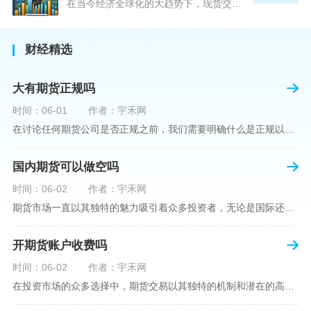
在当今经济全球化的大趋势下，现货交易市场作为资本流动的重要平台，正吸引着世界各地的目光。中国，作为全球第二大经济体，其金融市场的发展和监管逐渐受到各界的重视。在众多现货交易平台中，青岛北方现货交易平台（下简称“北方平台”）究竟是否得到了国家的认可和监管，是许多投资者和市场参与者关心的问题。本文旨在深入探讨北方平台的性质、运营情况及其是否获得国家认可等方面的信息。北方平台成立于某年，位于中国山东省青岛市，旨在为企业和个人提供一套完善的物质现货交易服务。平台运用现代信息技术，建立
财经精选
大有期货正规吗
时间：06-01
作者：宇禾网
在讨论任何期货公司是否正规之前，我们需要明确什么是正规以及如何判断一个期货公司是否符合这一标准。对于中国市场，正规一词通常指该公司拥有中国证监会（中国证券监督管理委员会）的批准和监管，同时遵守中国期货市场的相关法律法规。以“大有期货”为例，探讨其如何符合这些标准，以及在选择此类公司时，投资者应注意的一些关键因素。大有期货是参与中国期货市场的多家公司之一，主要提供期货交易、资产管理、投资咨询等服务。它适用于希望通过期货市场进行投资和风险管理的个人和机构投资者。与其他期货公司一样
国内期货可以做空吗
时间：06-02
作者：宇禾网
期货市场一直以其独特的魅力吸引着众多投资者，无论是国际还是国内场景下，其波澜壮阔的市场行情都给予了投资者无限遐想。今天，我们将深入探讨一个特别的问题——"国内期货可以做空吗"？这个问题不仅关乎投资者的策略布局，更涉及到期货市场机制的基本理解。在深入探讨之前，我们首先需要明确几个期货市场的基础概念。期货，是指在标准化合约基础上，双方承诺在未来某一特定时间以约定价格买卖一定数量的商品或金融产品的合约。它允訸投资者通过买入（做多）或卖出（做空）合约来预测未来价格的变动。我们来揭开国
开期货账户收费吗
时间：06-02
作者：宇禾网
在投资市场的众多选择中，期货交易以其独特的机制和潜在的高收益吸引了不少投资者。但对于初学者而言，步入期货市场的第一步—开设期货账户，往往伴随着众多疑惑，其中一个常见问题就是：“开期货账户需要收费吗？”本文将从各个角度为您详细解读开设期货账户的相关费用，助您清晰理解期货账户的开设流程及其成本。在开始探讨相关费用前，我们首先简要了解一下期货账户的开设流程。通常情况下，开设期货账户需要您选择一家具有良好信誉的期货公司或经纪公司，填写账户开设申请表格，并提交身份证明与初步的资金证明等