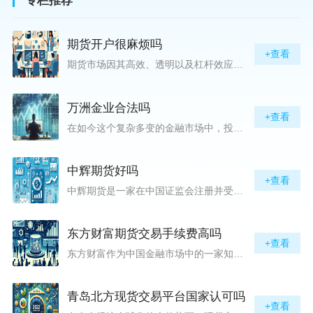
专栏推荐
期货开户很麻烦吗
+查看
期货市场因其高效、透明以及杠杆效应而吸引着众多投资者的目光，但对初入此市场的新手而言，最初的一步——开户，往往充满了疑惑与顾虑，“期货开户很麻烦吗？”这是许多人的疑问。首先要明确的是，在中国进行期货交易需要通过正规的期货公司来开立账户。期货公司作为专业的金融服务机构，能够提供期货交易进出、风险管理等服务。因监管要求严格，期货开户过程中涉及到的身份验证、风险评估等步骤确实比较繁琐，但这些都是为了保护投资者的利益而设定的。开户流程一般包括：选择期货公司、提交个人资料进行身份验证、
万洲金业合法吗
+查看
在如今这个复杂多变的金融市场中，投资者对于选择可靠的投资平台显得尤为谨慎。随着各种金融产品的广泛推广，人们越发关注那些涉及重金属买卖、投资的公司及平台，而万洲金业（以下简称“万洲”）正是此类公司之一。本文将从多个角度深入探讨“万洲金业是否合法”这一问题，旨在为广大投资者提供一份详实的参考。万洲金业是一家专注于黄金投资的公司，其业务范畴主要包括黄金交易、投资咨询等。作为金融投资领域的一份子，万洲金业声称其具有强大的行业背景和丰富的交易经验，承诺为客户提供专业的金融产品及服务。对
中辉期货好吗
+查看
中辉期货是一家在中国证监会注册并受其监管的期货公司。以其强大的资本实力、稳健的经营策略和严格的风险控制体系，赢得了业界的广泛认可和客户的信任。从公司成立时间、注册资本、经营范围以及历年的经营成绩来看，中辉期货展现出的行业地位和实力，为投资者提供了一定程度的信心保障。中辉期货提供包括期货交易、期货投资咨询、资产管理等在内的全方位服务。公司拥有一支经验丰富、专业素质高的团队，他们对市场动态有着敏锐的洞察力，能够为客户提供准确的市场分析和投资策略建议，帮助客户在复杂多变的市场中稳健
东方财富期货交易手续费高吗
+查看
东方财富作为中国金融市场中的一家知名综合金融服务公司，向广大投资者提供了包括期货交易在内的多项服务。而对于广大期货市场的投资者来说，交易成本无疑是他们在选择期货交易服务商时考虑的重要因素之一。在这期货交易手续费是影响交易成本的主要组成部分。很多投资者都十分关注“东方财富期货交易手续费高吗？”这一问题。本文将从多个角度对东方财富期货交易手续费进行分析，帮助投资者对此有一个全面的了解。在深入讨论之前，我们需要明确一个事实：期货交易手续费是指投资者在进行期货合约买卖时，需要支付给期
青岛北方现货交易平台国家认可吗
+查看