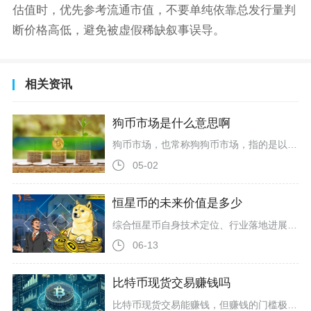
估值时，优先参考流通市值，不要单纯依靠总发行量判
断价格高低，避免被虚假稀缺叙事误导。
相关资讯
狗币市场是什么意思啊
狗币市场，也常称狗狗币市场，指的是以狗狗币（Dogecoin，代码DOGE）为核心交易标的、围绕其流通、买卖、投资与生态应用形成的加密货币细分市场，是币圈迷因币（MemeCoin）板块的龙头与核心代表。它从2013年诞生之初的玩笑式加密资产，逐步演变为全球市值稳居前十、日交易量常达数十亿美元的主流加密市场，核心由全球散户社区、投机资金、部分机构与名人效应共同驱动，以高波动、强社区属性、文化叙事主导为核心特征。狗币市场的起源与底层基础，源于2013年12月由杰克逊·帕尔默与比利
05-02
恒星币的未来价值是多少
综合恒星币自身技术定位、行业落地进展与加密市场长期发展趋势来看，恒星币未来具备稳健增值空间，中长期合理价值区间偏向稳步上行，依托跨境支付赛道刚需属性与机构合作背书，具备持续长期价值支撑。恒星币作为主打跨境转账与法币兑换的公链代币，区别于多数投机类加密资产，核心价值锚定现实金融场景，其底层网络主打低成本、秒级到账的跨境结算，填补了传统国际汇款手续费高、到账慢、流程繁琐的行业痛点，这一核心功能也让它在全球跨境贸易、小额跨境支付领域拥有不可替代的刚需属性，成为支撑其长期价值的底层逻
06-13
比特币现货交易赚钱吗
比特币现货交易能赚钱，但赚钱的门槛极高，且高度依赖持有周期与入场时机，短线频繁交易大概率亏损，长期持有才是少数人盈利的核心路径。比特币现货盈利呈现极端分化。Bitwise对2010年至2026年2月的价格数据交叉验证显示，持有比特币3年以上亏损概率仅0.7%，持有5年亏损概率0.2%，持有10年亏损概率为0；而日内交易亏损概率47.1%，持有1个月亏损概率43.2%，持有1年仍有24.3%亏损可能。Glassnode数据也印证，牛市中78%的已实现利润来自持币超3年的长期持有