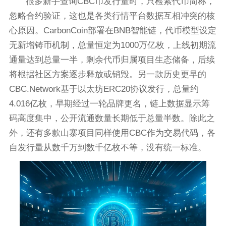
很多新手查询CBC币发行量时，只检索代币简称，
忽略合约验证，这也是各类行情平台数据互相冲突的核
心原因。CarbonCoin部署在BNB智能链，代币模型设定
无新增铸币机制，总量恒定为1000万亿枚，上线初期流
通量达到总量一半，剩余代币归属项目生态储备，后续
将根据社区方案逐步释放或销毁。另一款历史更早的
CBC.Network基于以太坊ERC20协议发行，总量约
4.016亿枚，早期经过一轮品牌更名，链上数据显示筹
码高度集中，公开流通数量长期低于总量半数。除此之
外，还有多款山寨项目同样使用CBC作为交易代码，各
自发行量从数千万到数千亿枚不等，没有统一标准。