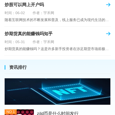
炒股可以网上开户吗
时间：06-02
作者：宇禾网
随着互联网技术的不断发展和普及，线上服务已成为现代生活的一部分。在金融市场方面，炒股已不再是股票交易所和证券公司营业大厅的专利，网上开户成为了一种便捷的选择。本文旨在详细介绍网上炒股开户的流程、优点以及注意事项，助您更好地了解和踏入线上股票交易的大门。网上开户，即通过互联网申请并完成证券账户及资金账户的开设过程，允许投资者在电子设备上进行股票、债券等金融工具的交易。随着移动支付和电子认证技术的进步，网上开户过程已经变得非常快捷和安全。选择证券公司：您需要选择一家提供网上开户服
炒期货真的能赚钱吗知乎
时间：05-31
作者：宇禾网
炒期货真的能赚钱吗？这是许多新手投资者在涉足期货市场前极力寻求答案的问题。期货作为一种金融衍生品，它不仅具有高杠杆的特性，同时也伴随着高风险。在知乎这样一个汇聚各领域专业人士分享知识和经验的平台上，我们可以找到关于炒期货赚钱问题的多角度解读。本文将深入探讨炒期货能否赚钱的问题，并结合知乎上的真实案例分析和专业观点，帮助读者形成自己的看法。在讨论是否能通过炒期货赚钱之前，我们首先需要理解期货市场的基本机制。期货，是一种标准化的、具有法律约束力的合约，涉及在未来某个特定时间以特定
资讯排行
NO.1
zild币是什么时间发行