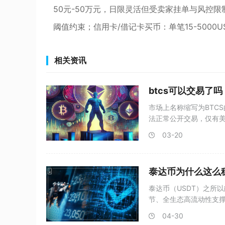
50元-50万元，日限灵活但受卖家挂单与风控
阈值约束；信用卡/借记卡买币：单笔15-5000U
相关资讯
btcs可以交易了吗
市场上名称缩写为BTC
法正常公开交易，仅有美
03-20
泰达币为什么这么
泰达币（USDT）之所
节、全生态高流动性支
04-30