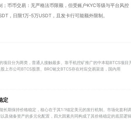
限制；币币交易：无严格法币限额，但受账户KYC等级与平台风控
SDT，日限1万-5万USDT，且发卡行可能额外限制。
S的项目分为两类，普通人接触最多、靠手机挖矿推广的中本聪BTCS项目
股上市公司BTCS股票、BRC铭文BTCS存在对应交易渠道，国内用
稳定
以能长期保持价格稳定，核心在于其1:1锚定美元的发行机制、市场化套利
撑以及储备资产的多元化配置，四大因素共同构成了其价格稳定的底层逻