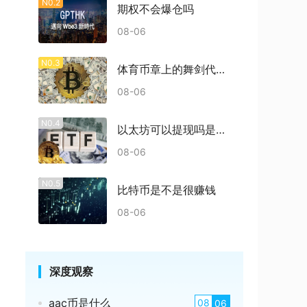
N0.2
期权不会爆仓吗
08-06
N0.3
体育币章上的舞剑代表什么
08-06
N0.4
以太坊可以提现吗是真的吗
08-06
N0.5
比特币是不是很赚钱
08-06
深度观察
aac币是什么
08
06