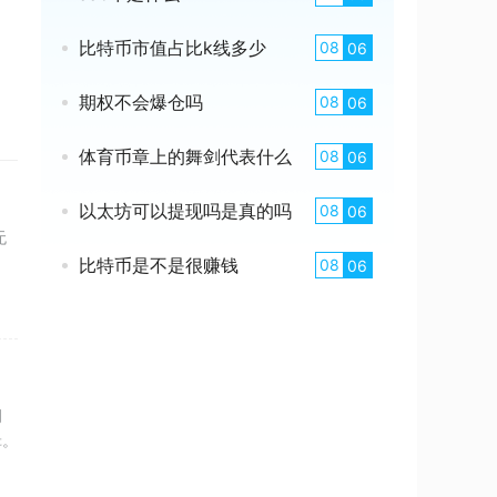
比特币市值占比k线多少
08
06
期权不会爆仓吗
08
06
体育币章上的舞剑代表什么
08
06
以太坊可以提现吗是真的吗
08
06
无
比特币是不是很赚钱
08
06
调
辑。